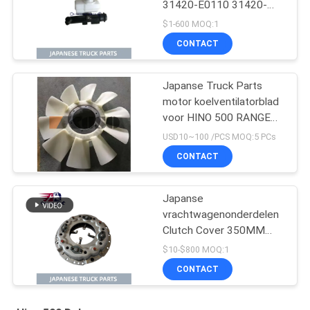
31420-E0110 31420-
E0110HP
$1-600 MOQ:1
Koppelingshoofdcilinder
CONTACT
voor HINO 500 J08E
Japanse Truck Parts
motor koelventilatorblad
voor HINO 500 RANGER
J08E EURO 4 10
USD10~100 /PCS MOQ:5 PCs
BLADEN
CONTACT
Japanse
vrachtwagenonderdelen
Clutch Cover 350MM
31210-2621 HNC540
$10-$800 MOQ:1
Voor HINO 500 RANGER
CONTACT
Truck J08C J08CT te
koop Isuzu Motor Parts