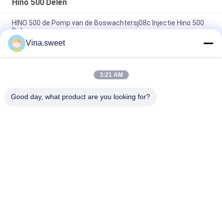
Hino 500 Delen
HINO 500 de Pomp van de Boswachtersj08c Injectie Hino 500
Delen
Vina.sweet
S130A-E0101 de Zuiger van Hino J08E van
vrachtwagenMotoronderdelen
3:21 AM
HINO-Autodelen Hino van de Boswachtersj08c Nokkenas 500
Delen
Good day, what product are you looking for?
populaire categorieën
Alle
Japanse 
Aftermarket 
Vrachtwagendelen
Vrachtwagendelen
Vrachtwagenvervangstukken
Hino 700 Delen
Hino 500 Delen
Hino 300 Delen