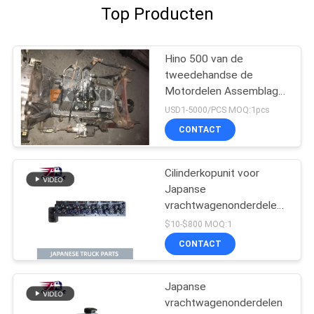
Top Producten
Hino 500 van de
tweedehandse de
Motordelen Assemblage
van Japan met
USD1-5000/PCS MOQ:1pcs
Transmissie voor HINO
CONTACT
500 Waaierj08ct Goede
Voorwaarde
Cilinderkopunit voor
Japanse
vrachtwagenonderdelen
voor HINO 500 RANGER
$10-$800 MOQ:1
J08C-UJ J08CT OEM
CONTACT
11101-E0541
Japanse
vrachtwagenonderdelen