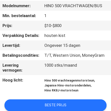
CONTACTEER
Modelnummer:
HINO 500 VRACHTWAGEN/BUS
ONS
Min. bestelaantal:
1
NIEUWS
Prijs:
$10-$800
Verpakking Details:
houten kist
VERZOEK
Levertijd:
Ongeveer 15 dagen
OM EEN
Betalingscondities:
T/T, Western Union, MoneyGram
CITAAT
Levering
1000 stks/maand
vermogen:
SITEMAP
Hoog licht:
,
Hino 500 vrachtwagenmotorsteun
,
Japanse Hino-motoronderdelen
PRIVACY
Hino RK8J-motorsteun
POLICY
BESTE PRIJS