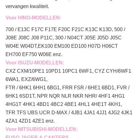
vervangen kwaliteit.
Voor HINO-MODELLEN:
700 / E13C F17C F17E F20C F21C K13C K13D, 500 /
J08E J08C J08 P11C, 300 / N04CT J05E J05D J05C
W04E W04DT,
EK100 EM100 ED100 H07D H06CT
EH700 EF750 W06E enz.
Voor ISUZU-MODELLEN:
CXZ CXM/10PE1 10PD1 10PC1 6WF1, CYZ CYH/6WF1
6WA1, EXZ/6WG1,
FTR / 6HK1 6HH1 6BG1, FRR FSR / 6HE1 6BD1, FVR /
6HK1 6SD1T, NPR NQR NLR NKR NHR/ 4HF1 4HG1
4HG1T 4HK1 4BD1 4BC2 4BE1 4HL1 4HE1T 4KH1,
TFR TFS UBS UCR D-MAX / 4JB1 4JA1 4JJ1 4JG2 4JK1
4ZA1 4ZD1 4ZE1 enz.
Voor MITSUBISHI-MODELLEN:
FUSO JAGER & CANTERS