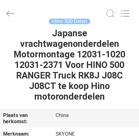
Shunzheng
Technology
Co.,
Ltd.
All
Hino 500 Delen
Rights
Reserved.
Japanse
HUIS
vrachtwagenonderdelen
PRODUCTEN
Motormontage 12031-1020
12031-2371 Voor HINO 500
ONGEVEER
RANGER Truck RK8J J08C
ONS
J08CT te koop Hino
motoronderdelen
FABRIEKSREIS
Plaats van
China
KWALITEITSCONTROLE
herkomst:
Merknaam:
SKYONE