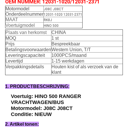
OEM NUMMER: 12031-1020/12031-2371
Motormodel
J08C J08CT
Onderdeelnummer
12031-1020 12031-2371
MAAT
RK8J
Voertuigmodel
HINO 500
Plaats van herkomst
CHINA
MOQ
1 st
Prijs
Bespreekbaar
Betalingsvoorwaarden
Western Union, T/T
Leveringscapaciteit
1000PCS/maand
Levertijd
1-15 werkdagen
Verpakkingsdetails
Houten kist of als verzoek van de
klant
1. PRODUCTBESCHRIJVING:
Voertuig: HINO 500 RANGER
VRACHTWAGEN/BUS
Motormodel: J08C J08CT
Conditie: NIEUW
2. Artikel tonen: