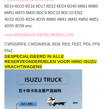
6D14 6D15 6D16 6D17 6D22 6D24 6D40 6M61 6M60
6M51 6M70 8M20 8DC9 8DC10 8DC10 ENZ.
4D32 4D33 4D34 4D35 4M40 4M41 4M42 4M50 4M51
4D55 4D56 enz.
voor NISSAN UD DIESELMODELLEN:
CW520/RF8, CW536/RG8, RD8, RE8, FE6T, PE6, PF6
ENZ.
GESPECIALISEERD IN ALLE
RESERVEONDERDELEN VOOR HINO ISUZU
VRACHTWAGENS