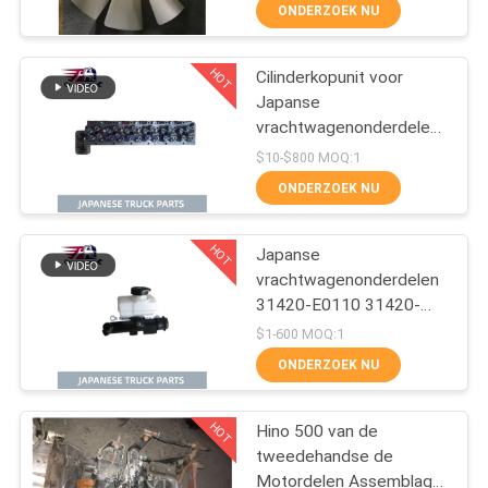
BLADEN
CONTACTEER
ONDERZOEK NU
ONS
HOT
Cilinderkopunit voor
32
Japanse
NIEUWS
vrachtwagenonderdelen
Vrachtwagenvervangstu
voor HINO 500 RANGER
$10-$800 MOQ:1
J08C-UJ J08CT OEM
VERZOEK
ONDERZOEK NU
11101-E0541
OM EEN
HOT
CITAAT
Japanse
vrachtwagenonderdelen
31420-E0110 31420-
SITEMAP
117
E0110HP
$1-600 MOQ:1
Koppelingshoofdcilinder
ONDERZOEK NU
voor HINO 500 J08E
Hino 700 Delen
PRIVACY
HOT
POLICY
Hino 500 van de
tweedehandse de
Motordelen Assemblage