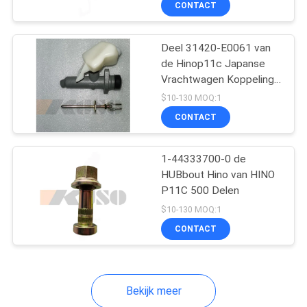
CONTACT
28
Isuzu Brake Parts
Deel 31420-E0061 van
de Hinop11c Japanse
Vrachtwagen Koppelings
Hoofdcilinder
$10-130 MOQ:1
CONTACT
8
1-44333700-0 de
HUBbout Hino van HINO
P11C 500 Delen
Isuzu Body Parts
$10-130 MOQ:1
CONTACT
Bekijk meer
21