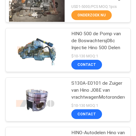
van Japan met
USD1-5000/PCS MOQ:1pcs
Transmissie voor HINO
ONDERZOEK NU
500 Waaierj08ct Goede
185
Voorwaarde
HINO 500 de Pomp van
Hino 500 Delen
de Boswachtersj08c
Injectie Hino 500 Delen
$10-130 MOQ:1
CONTACT
S130A-E0101 de Zuiger
76
van Hino J08E van
vrachtwagenMotoronderdelen
hino 300 delen
$10-130 MOQ:1
CONTACT
HINO-Autodelen Hino van