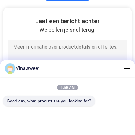
De Delen van Isuzu
Laat een bericht achter
NPR
We bellen je snel terug!
36
Vina.sweet
Isuzu Forward Parts
6:50 AM
Good day, what product are you looking for?
populaire categorieën
Alle
20
Japanse 
Aftermarket 