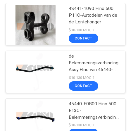
48441-1090 Hino 500
16
P11C-Autodelen van de
de Lentehonger
Hinolichaamsdelen
$10-130 MOQ:1
CONTACT
de
Belemmeringsverbinding
Assy Hino van 45440-
62
E0560 P11C 500 Delen
$10-130 MOQ:1
CONTACT
ISUZU Engine Parts
45440-E0B00 Hino 500
E13C-
Belemmeringsverbinding
Assy Auto Parts
$10-130 MOQ:1