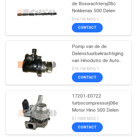
de Boswachtersj08c
Nokkenas 500 Delen
54
$10-130 MOQ:1
CONTACT
HinoMotoronderdelen
Pomp van de de
Delenstuurbekrachtiging
van Hinodutro de Auto
voor HINO P11C
$10-130 MOQ:1
CONTACT
22
De Delen van de
17201-E0722
turbocompressorj08e
Hinorem
Motor Hino 500 Delen
$1-1000 MOQ:1
CONTACT