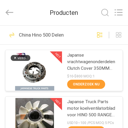
Shunzheng
Technology
Co.,
Producten
Ltd.
All
Rights
Reserved.
HUIS
172
China Hino 500 Delen
Japanse
PRODUCTEN
vrachtwagendelen
HOT
Japanse
vrachtwagenonderdelen
ONGEVEER
Clutch Cover 350MM
ONS
31210-2621 HNC540
$10-$800 MOQ:1
Voor HINO 500 RANGER
ONDERZOEK NU
Truck J08C J08CT te
51
FABRIEKSREIS
koop Isuzu Motor Parts
Aftermarket
HOT
Japanse Truck Parts
motor koelventilatorblad
KWALITEITSCONTROLE
Vrachtwagendelen
voor HINO 500 RANGER
J08E EURO 4 10
USD10~100 /PCS MOQ:5 PCs