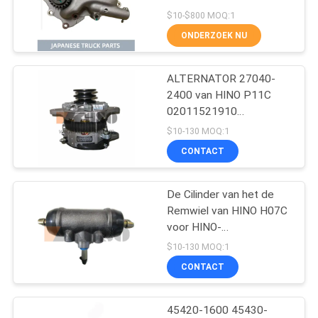
Ranger Truck OEM-
$10-$800 MOQ:1
nummer 15110-2150
ONDERZOEK NU
188
ALTERNATOR 27040-
Hino 500 Delen
2400 van HINO P11C
02011521910
Motoronderdelen van
$10-130 MOQ:1
Hino
CONTACT
De Cilinder van het de
77
Remwiel van HINO H07C
voor HINO-
hino 300 delen
Tractorvrachtwagen
$10-130 MOQ:1
CONTACT
45420-1600 45430-