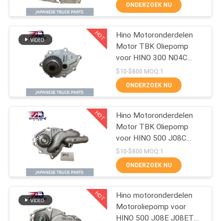
voor HINO 300 N04C
CONTACTEER
ONDERZOEK NU
ONS
HOT
Hino Motoronderdelen
32
Motor TBK Oliepomp
NIEUWS
voor HINO 300 N04C
Vrachtwagenvervangstu
N04CT DURTO DYNA
$10-$800 MOQ:1
Truck OEM Nummer
VERZOEK
ONDERZOEK NU
L260-0050S
OM EEN
HOT
CITAAT
Hino Motoronderdelen
Motor TBK Oliepomp
voor HINO 500 J08C
SITEMAP
130
J08CT Ranger Truck
$10-$800 MOQ:1
OEM Nummer L260-
ONDERZOEK NU
0080S
Hino 700 Delen
PRIVACY
HOT
POLICY
Hino motoronderdelen
Motoroliepomp voor
HINO 500 J08E J08ET