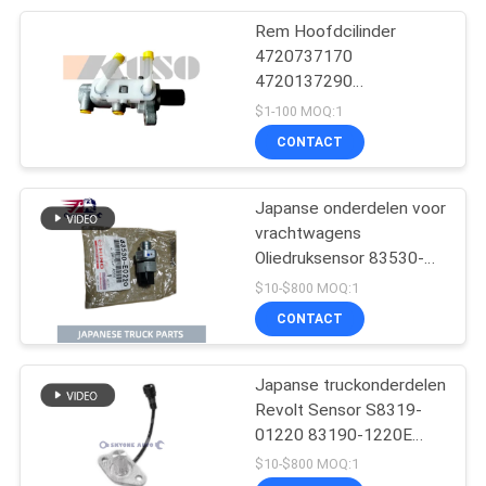
Rem Hoofdcilinder
17
4720737170
4720137290
Hinolichaamsdelen
Motoronderdelen van
$1-100 MOQ:1
Hino
CONTACT
Japanse onderdelen voor
vrachtwagens
Oliedruksensor 83530-
62
E0220 83530E0220
$10-$800 MOQ:1
83530-1471 voor
CONTACT
ISUZU Engine Parts
KOBELCO/HINO 500
J08C J08E SK200-6
Truck Hino Engine Parts
Japanse truckonderdelen
Revolt Sensor S8319-
01220 83190-1220E
voor HINO 500 J08C
$10-$800 MOQ:1
J08E Truck Hino