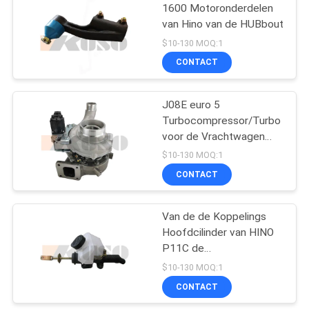
1600 Motoronderdelen
van Hino van de HUBbout
73
$10-130 MOQ:1
CONTACT
HinoMotoronderdelen
J08E euro 5
Turbocompressor/Turbo
voor de Vrachtwagen
van HINO 500 17201-
$10-130 MOQ:1
E0722
CONTACT
22
De Delen van de
Van de de Koppelings
Hoofdcilinder van HINO
Hinorem
P11C de
Motoronderdelen van
$10-130 MOQ:1
Hino
CONTACT