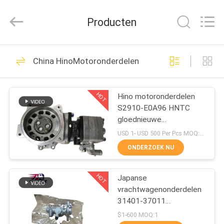
Shunzheng
Technology
Co.,
Producten
Ltd.
All
Rights
Reserved.
HUIS
190
China HinoMotoronderdelen
Japanse
PRODUCTEN
vrachtwagendelen
HOT
Hino motoronderdelen
S2910-E0A96 HNTC
ONGEVEER
gloednieuwe
ONS
luchtcompressorpomp
USD 1- USD 500 Per Pcs MOQ:1 STUKS
voor HINO 500 FC7J FG
ONDERZOEK NU
FD7J J07E J05E
58
FABRIEKSREIS
Aftermarket
HOT
Japanse
vrachtwagenonderdelen
KWALITEITSCONTROLE
Vrachtwagendelen
31401-37011
Koppelingshoofdcilinder
$1-600 MOQ:1