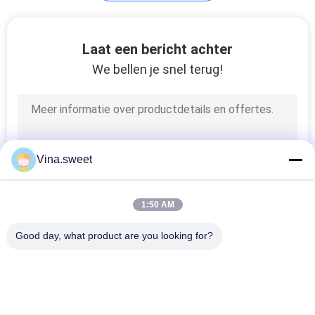
De Delen van Isuzu
Laat een bericht achter
NPR
We bellen je snel terug!
39
Vina.sweet
Isuzu Forward Parts
1:50 AM
Good day, what product are you looking for?
populaire categorieën
Alle
23
Japanse 
Aftermarket 