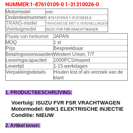
NUMMER:
1-87610109-0 1-31310026-0
Motormodel
6HK1
Onderdeelnummer
1-87610109-0 1-31310026-0
TRANS-model
TRANSMISSIE MET 6 VERSNELLINGEN
Voertuigmodel
ISUZU FVR FSR-VRACHTWAGEN
Plaats van herkomst
JAPAN
MOQ
1 st
Prijs
Bespreekbaar
Betalingsvoorwaarden
Western Union, T/T
Leveringscapaciteit
1000PCS/maand
Levertijd
1-15 werkdagen
Verpakkingsdetails
Houten kist of als verzoek van de
klant
1. PRODUCTBESCHRIJVING:
Voertuig: ISUZU FVR FSR VRACHTWAGEN
Motormodel: 6HK1 ELEKTRISCHE INJECTIE
Conditie: NIEUW
2. Artikel tonen: