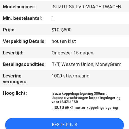
CONTACTEER
Modelnummer:
ISUZU FSR FVR-VRACHTWAGEN
ONS
Min. bestelaantal:
1
NIEUWS
Prijs:
$10-$800
Verpakking Details:
houten kist
VERZOEK
Levertijd:
Ongeveer 15 dagen
OM EEN
Betalingscondities:
T/T, Western Union, MoneyGram
CITAAT
Levering
1000 stks/maand
vermogen:
SITEMAP
Hoog licht:
,
Isuzu koppelingslegering 380mm
Japanse vrachtwagen koppelingslegering
voor ISUZU FSR
PRIVACY
,
ISUZU 6HK1 motor koppelingslegering
POLICY
BESTE PRIJS