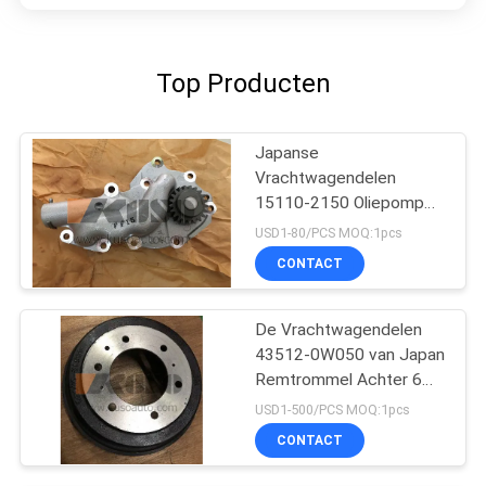
Top Producten
Japanse
Vrachtwagendelen
15110-2150 Oliepomp
voor HINO 500
USD1-80/PCS MOQ:1pcs
Boswachter J08C/J08E
CONTACT
De Vrachtwagendelen
43512-0W050 van Japan
Remtrommel Achter 6
Gaten voor HINO 300
USD1-500/PCS MOQ:1pcs
Dutro N04C/N04CT
CONTACT