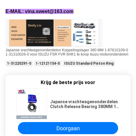
E-MAIL: vina.sweet@163.com
Japanse vrachtwagenonderdelen Koppelingslager 380 MM 1-87610109-0
1-31310026-0 voor ISUZU FSR FVR 6HK1 te koop Isuzu-motoronderdelen
1-31220291-0
1-12121154-0
ISUZU Standard Piston Ring
Krijg de beste prijs voor
Japanse vrachtwagenonderdelen
Clutch Release Bearing 380MM 1-
87610109-0 1-31310026-0 Voor
ISUZU FSR FVR 6HK1 te koop
Isuzu Motor Parts
Doorgaan