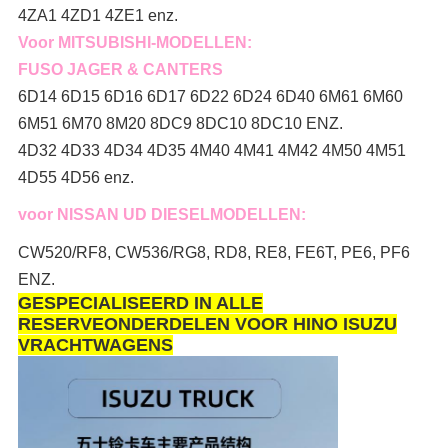
4ZA1 4ZD1 4ZE1 enz.
Voor MITSUBISHI-MODELLEN:
FUSO JAGER & CANTERS
6D14 6D15 6D16 6D17 6D22 6D24 6D40 6M61 6M60
6M51 6M70 8M20 8DC9 8DC10 8DC10 ENZ.
4D32 4D33 4D34 4D35 4M40 4M41 4M42 4M50 4M51
4D55 4D56 enz.
voor NISSAN UD DIESELMODELLEN:
CW520/RF8, CW536/RG8, RD8, RE8, FE6T, PE6, PF6
ENZ.
GESPECIALISEERD IN ALLE
RESERVEONDERDELEN VOOR HINO ISUZU
VRACHTWAGENS