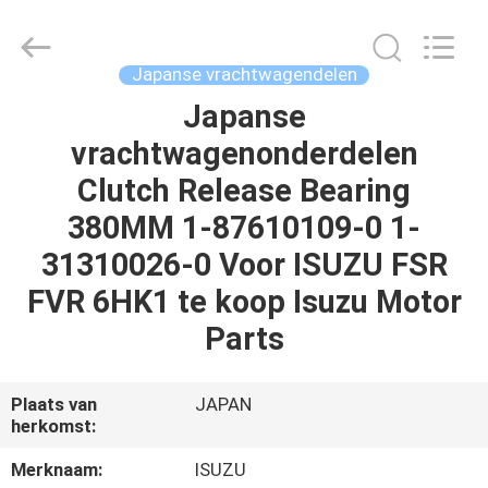
Shunzheng
Technology
Co.,
Ltd.
All
Japanse vrachtwagendelen
Rights
Reserved.
Japanse
HUIS
vrachtwagenonderdelen
PRODUCTEN
Clutch Release Bearing
380MM 1-87610109-0 1-
ONGEVEER
31310026-0 Voor ISUZU FSR
ONS
FVR 6HK1 te koop Isuzu Motor
Parts
FABRIEKSREIS
Plaats van
JAPAN
KWALITEITSCONTROLE
herkomst:
Merknaam:
ISUZU