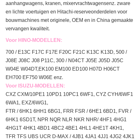
aanhangwagens, kranen, mixervrachtwagens
enz. zware
en lichte voertuigen en Hitachi-reserveonderdelen voor
bouwmachines met originele, OEM en in China gemaakte
vervangen kwaliteit.
Voor HINO-MODELLEN:
700 / E13C F17C F17E F20C F21C K13C K13D, 500 /
J08E J08C J08 P11C, 300 / N04CT J05E J05D J05C
W04E W04DT,
EK100 EM100 ED100 H07D H06CT
EH700 EF750 W06E enz.
Voor ISUZU-MODELLEN:
CXZ CXM/10PE1 10PD1 10PC1 6WF1, CYZ CYH/6WF1
6WA1, EXZ/6WG1,
FTR / 6HK1 6HH1 6BG1, FRR FSR / 6HE1 6BD1, FVR /
6HK1 6SD1T, NPR NQR NLR NKR NHR/ 4HF1 4HG1
4HG1T 4HK1 4BD1 4BC2 4BE1 4HL1 4HE1T 4KH1,
TFR TFS UBS UCR D-MAX / 4JB1 4JA1 4JJ1 4JG2 4JK1