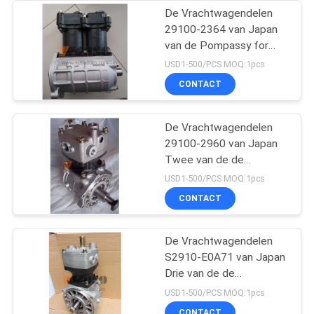
De Vrachtwagendelen
29100-2364 van Japan
van de Pompassy for
HINO 500 van de
USD1-500/PCS MOQ:1pcs
Luchtcompressor de
CONTACT
BOSWACHTERSj08ct/j08c
L HNTC Merk
De Vrachtwagendelen
29100-2960 van Japan
Twee van de de
Compressorpomp van de
USD1-500/PCS MOQ:1pcs
Laaglucht het Merk van
CONTACT
Assy For HINO 700
Profia E13C HNTC
De Vrachtwagendelen
S2910-E0A71 van Japan
Drie van de de
Compressorpomp van de
USD1-500/PCS MOQ:1pcs
Laaglucht het Merk van
CONTACT