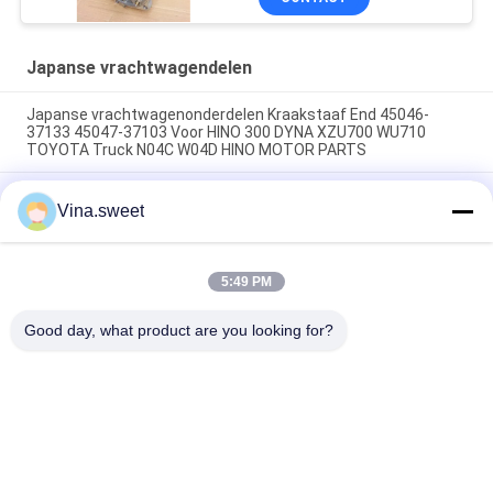
Assy For HINO 700
Profia E13C HNTC
Japanse vrachtwagendelen
Japanse vrachtwagenonderdelen Kraakstaaf End 45046-
37133 45047-37103 Voor HINO 300 DYNA XZU700 WU710
TOYOTA Truck N04C W04D HINO MOTOR PARTS
Japanse vrachtwagenonderdelen Kraakstaaf Eind 45430-
Vina.sweet
1740 45420-1740 Voor HINO SUPERNGER RK1J AK3H F3H
Truck J08C J05C HINO ENGINE PARTS
Denso SVC Magneetventiel 294009-1221 04226-E0061 33130-
5:49 PM
45700 Voor HINO ISUZU HYUNDAI Kobelco Motor Japanse
Truck Onderdelen
Good day, what product are you looking for?
populaire categorieën
Alle
Japanse 
Aftermarket 
Vrachtwagendelen
Vrachtwagendelen