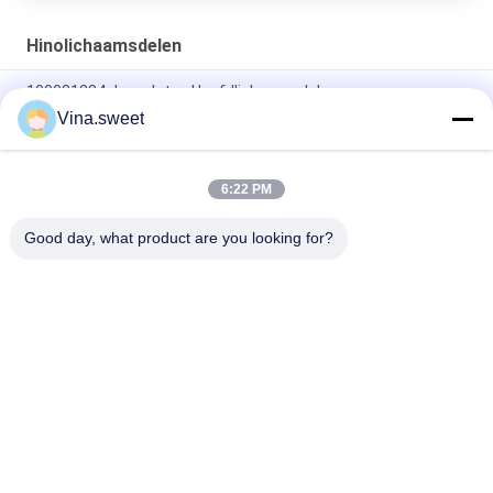
Hinolichaamsdelen
100031284 de verlaten Hoofdlichaamsdelen van
Lampcompartimenthino
Vina.sweet
8-98139700-0 de Vrachtwagendelen van de hoeklamp HINO
700
6:22 PM
Autodelen HINO 700 de Hoofdlichaamsdelen van Lamphino
Good day, what product are you looking for?
populaire categorieën
Alle
Japanse 
Aftermarket 
Vrachtwagendelen
Vrachtwagendelen
Vrachtwagenvervangstukken
Hino 700 Delen
Hino 500 Delen
Hino 300 Delen