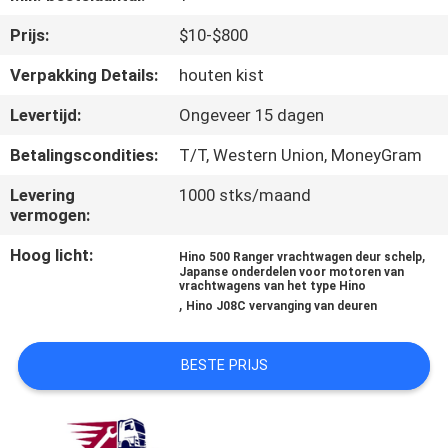
CONTACTEER
Prijs:
$10-$800
ONS
Verpakking Details:
houten kist
NIEUWS
Levertijd:
Ongeveer 15 dagen
Betalingscondities:
T/T, Western Union, MoneyGram
VERZOEK
Levering
1000 stks/maand
OM EEN
vermogen:
CITAAT
Hoog licht:
,
Hino 500 Ranger vrachtwagen deur schelp
Japanse onderdelen voor motoren van
vrachtwagens van het type Hino
SITEMAP
,
Hino J08C vervanging van deuren
PRIVACY
BESTE PRIJS
POLICY