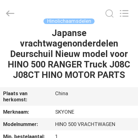
Shunzheng
Technology
Co.,
Ltd.
All
Hinolichaamsdelen
Rights
Reserved.
Japanse
HUIS
vrachtwagenonderdelen
PRODUCTEN
Deurschuil Nieuw model voor
HINO 500 RANGER Truck J08C
ONGEVEER
J08CT HINO MOTOR PARTS
ONS
Plaats van
China
herkomst:
FABRIEKSREIS
Merknaam:
SKYONE
KWALITEITSCONTROLE
Modelnummer:
HINO 500 VRACHTWAGEN
Min. bestelaantal:
1