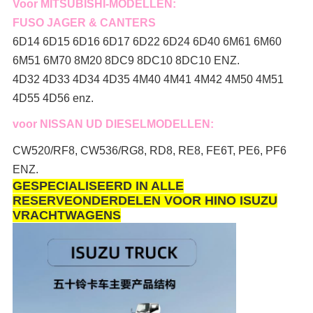
Voor MITSUBISHI-MODELLEN:
FUSO JAGER & CANTERS
6D14 6D15 6D16 6D17 6D22 6D24 6D40 6M61 6M60
6M51 6M70 8M20 8DC9 8DC10 8DC10 ENZ.
4D32 4D33 4D34 4D35 4M40 4M41 4M42 4M50 4M51
4D55 4D56 enz.
voor NISSAN UD DIESELMODELLEN:
CW520/RF8, CW536/RG8, RD8, RE8, FE6T, PE6, PF6
ENZ.
GESPECIALISEERD IN ALLE
RESERVEONDERDELEN VOOR HINO ISUZU
VRACHTWAGENS