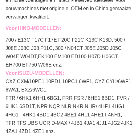
en lichte voertuigen en Hitachi-reserveonderdelen voor
bouwmachines met originele, OEM en in China gemaakte
vervangen kwaliteit.
Voor HINO-MODELLEN:
700 / E13C F17C F17E F20C F21C K13C K13D, 500 /
J08E J08C J08 P11C, 300 / N04CT J05E J05D J05C
W04E W04DT,
EK100 EM100 ED100 H07D H06CT
EH700 EF750 W06E enz.
Voor ISUZU-MODELLEN:
CXZ CXM/10PE1 10PD1 10PC1 6WF1, CYZ CYH/6WF1
6WA1, EXZ/6WG1,
FTR / 6HK1 6HH1 6BG1, FRR FSR / 6HE1 6BD1, FVR /
6HK1 6SD1T, NPR NQR NLR NKR NHR/ 4HF1 4HG1
4HG1T 4HK1 4BD1 4BC2 4BE1 4HL1 4HE1T 4KH1,
TFR TFS UBS UCR D-MAX / 4JB1 4JA1 4JJ1 4JG2 4JK1
4ZA1 4ZD1 4ZE1 enz.