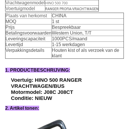
Vrachtwagenmodel
HINO 500 700
Voertuigmodel
RANGER PROFIA-VRACHTWAGEN
Plaats van herkomst
CHINA
MOQ
1 st
Prijs
Bespreekbaar
Betalingsvoorwaarden
Western Union, T/T
Leveringscapaciteit
1000PCS/maand
Levertijd
1-15 werkdagen
Verpakkingsdetails
Houten kist of als verzoek van de
klant
1. PRODUCTBESCHRIJVING:
Voertuig: HINO 500 RANGER
VRACHTWAGEN/BUS
Motormodel: J08C J08CT
Conditie: NIEUW
2. Artikel tonen: