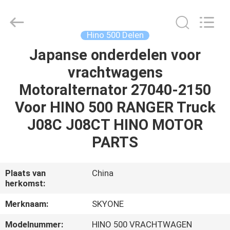
Shunzheng
Technology
Co.,
Ltd.
All
Hino 500 Delen
Rights
Reserved.
Japanse onderdelen voor
HUIS
vrachtwagens
PRODUCTEN
Motoralternator 27040-2150
Voor HINO 500 RANGER Truck
ONGEVEER
J08C J08CT HINO MOTOR
ONS
PARTS
FABRIEKSREIS
Plaats van
China
herkomst:
KWALITEITSCONTROLE
Merknaam:
SKYONE
Modelnummer:
HINO 500 VRACHTWAGEN