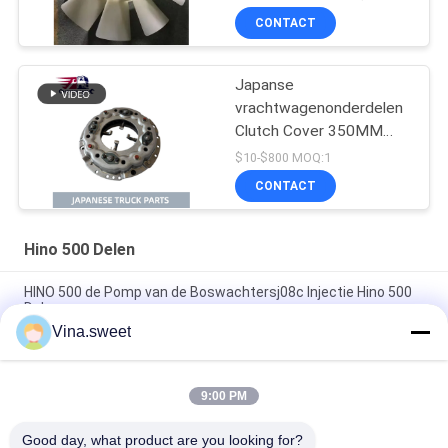
BLADEN
CONTACT
Japanse
vrachtwagenonderdelen
Clutch Cover 350MM
31210-2621 HNC540
$10-$800 MOQ:1
Voor HINO 500 RANGER
CONTACT
Truck J08C J08CT te
koop Isuzu Motor Parts
Hino 500 Delen
HINO 500 de Pomp van de Boswachtersj08c Injectie Hino 500
Delen
Vina.sweet
S130A-E0101 de Zuiger van Hino J08E van
vrachtwagenMotoronderdelen
9:00 PM
HINO-Autodelen Hino van de Boswachtersj08c Nokkenas 500
Delen
Good day, what product are you looking for?