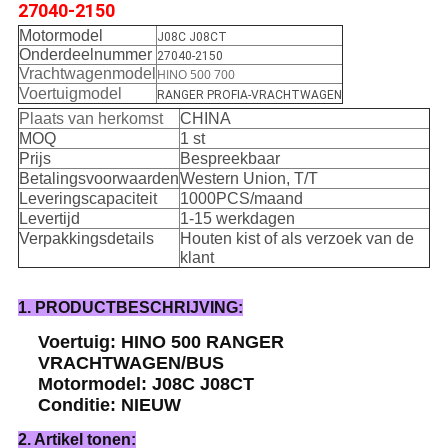
27040-2150
Motormodel
J08C J08CT
Onderdeelnummer
27040-2150
Vrachtwagenmodel
HINO 500 700
Voertuigmodel
RANGER PROFIA-VRACHTWAGEN
Plaats van herkomst
CHINA
MOQ
1 st
Prijs
Bespreekbaar
Betalingsvoorwaarden
Western Union, T/T
Leveringscapaciteit
1000PCS/maand
Levertijd
1-15 werkdagen
Verpakkingsdetails
Houten kist of als verzoek van de
klant
1. PRODUCTBESCHRIJVING:
Voertuig: HINO 500 RANGER
VRACHTWAGEN/BUS
Motormodel: J08C J08CT
Conditie: NIEUW
2. Artikel tonen: