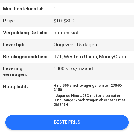
CONTACTEER
Min. bestelaantal:
1
ONS
Prijs:
$10-$800
NIEUWS
Verpakking Details:
houten kist
Levertijd:
Ongeveer 15 dagen
VERZOEK
Betalingscondities:
T/T, Western Union, MoneyGram
OM EEN
Levering
1000 stks/maand
CITAAT
vermogen:
Hoog licht:
Hino 500 vrachtwagengenerator 27040-
SITEMAP
2150
,
,
Japanse Hino J08C motor alternator
Hino Ranger vrachtwagen alternator met
garantie
PRIVACY
POLICY
BESTE PRIJS