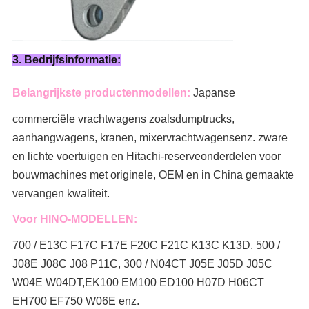
3. Bedrijfsinformatie:
Belangrijkste productenmodellen:
Japanse
commerciële vrachtwagens zoals
dumptrucks,
aanhangwagens, kranen, mixervrachtwagens
enz. zware
en lichte voertuigen en Hitachi-reserveonderdelen voor
bouwmachines met originele, OEM en in China gemaakte
vervangen kwaliteit.
Voor HINO-MODELLEN:
700 / E13C F17C F17E F20C F21C K13C K13D, 500 /
J08E J08C J08 P11C, 300 / N04CT J05E J05D J05C
W04E W04DT,
EK100 EM100 ED100 H07D H06CT
EH700 EF750 W06E enz.