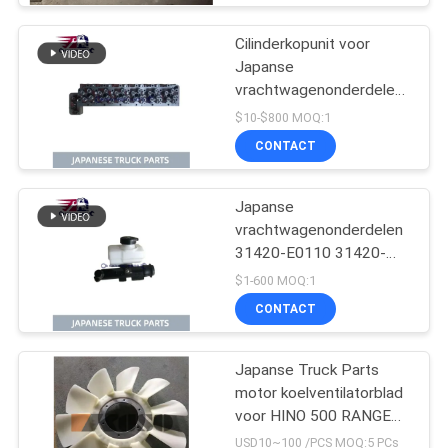
Voorwaarde
Cilinderkopunit voor
Japanse
vrachtwagenonderdelen
voor HINO 500 RANGER
$10-$800 MOQ:1
J08C-UJ J08CT OEM
CONTACT
11101-E0541
Japanse
vrachtwagenonderdelen
31420-E0110 31420-
E0110HP
$1-600 MOQ:1
Koppelingshoofdcilinder
CONTACT
voor HINO 500 J08E
Japanse Truck Parts
motor koelventilatorblad
voor HINO 500 RANGER
J08E EURO 4 10
USD10~100 /PCS MOQ:5 PCs