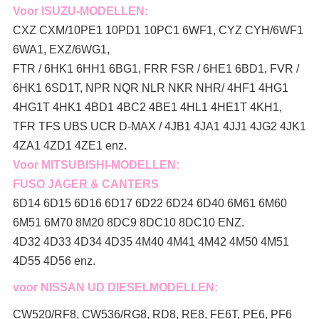
Voor ISUZU-MODELLEN:
CXZ CXM/10PE1 10PD1 10PC1 6WF1, CYZ CYH/6WF1
6WA1, EXZ/6WG1,
FTR / 6HK1 6HH1 6BG1, FRR FSR / 6HE1 6BD1, FVR /
6HK1 6SD1T, NPR NQR NLR NKR NHR/ 4HF1 4HG1
4HG1T 4HK1 4BD1 4BC2 4BE1 4HL1 4HE1T 4KH1,
TFR TFS UBS UCR D-MAX / 4JB1 4JA1 4JJ1 4JG2 4JK1
4ZA1 4ZD1 4ZE1 enz.
Voor MITSUBISHI-MODELLEN:
FUSO JAGER & CANTERS
6D14 6D15 6D16 6D17 6D22 6D24 6D40 6M61 6M60
6M51 6M70 8M20 8DC9 8DC10 8DC10 ENZ.
4D32 4D33 4D34 4D35 4M40 4M41 4M42 4M50 4M51
4D55 4D56 enz.
voor NISSAN UD DIESELMODELLEN:
CW520/RF8, CW536/RG8, RD8, RE8, FE6T, PE6, PF6