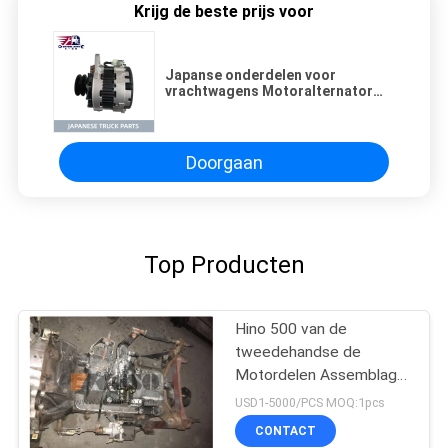
Krijg de beste prijs voor
Japanse onderdelen voor
vrachtwagens Motoralternator
27040-2150 Voor HINO 500
RANGER Truck J08C J08CT HINO
MOTOR PARTS
Doorgaan
Top Producten
Hino 500 van de
tweedehandse de
Motordelen Assemblage
van Japan met
USD1-5000/PCS MOQ:1pcs
Transmissie voor HINO
CONTACT
500 Waaierj08ct Goede