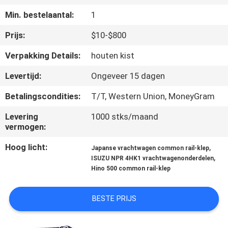
CONTACTEER
Min. bestelaantal:
1
ONS
Prijs:
$10-$800
NIEUWS
Verpakking Details:
houten kist
Levertijd:
Ongeveer 15 dagen
VERZOEK
Betalingscondities:
T/T, Western Union, MoneyGram
OM EEN
Levering
1000 stks/maand
CITAAT
vermogen:
Hoog licht:
,
Japanse vrachtwagen common rail-klep
SITEMAP
,
ISUZU NPR 4HK1 vrachtwagenonderdelen
Hino 500 common rail-klep
PRIVACY
BESTE PRIJS
POLICY