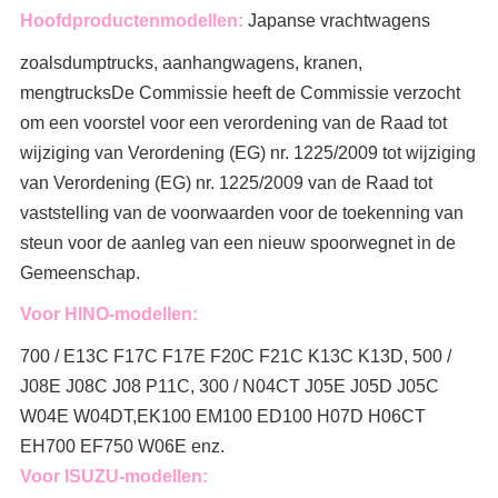
Hoofdproductenmodellen:
Japanse vrachtwagens
zoals
dumptrucks, aanhangwagens, kranen,
mengtrucks
De Commissie heeft de Commissie verzocht
om een voorstel voor een verordening van de Raad tot
wijziging van Verordening (EG) nr. 1225/2009 tot wijziging
van Verordening (EG) nr. 1225/2009 van de Raad tot
vaststelling van de voorwaarden voor de toekenning van
steun voor de aanleg van een nieuw spoorwegnet in de
Gemeenschap.
Voor HINO-modellen:
700 / E13C F17C F17E F20C F21C K13C K13D, 500 /
J08E J08C J08 P11C, 300 / N04CT J05E J05D J05C
W04E W04DT,
EK100 EM100 ED100 H07D H06CT
EH700 EF750 W06E enz.
Voor ISUZU-modellen: