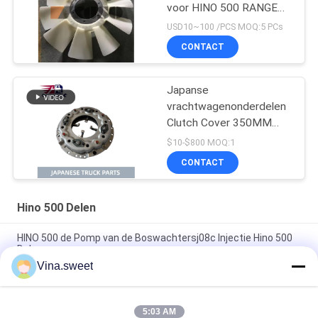
voor HINO 500 RANGER
J08E EURO 4 10
USD10~100 /PCS MOQ:5 PCs
BLADEN
CONTACT
Japanse
vrachtwagenonderdelen
Clutch Cover 350MM
31210-2621 HNC540
$10-$800 MOQ:1
Voor HINO 500 RANGER
CONTACT
Truck J08C J08CT te
koop Isuzu Motor Parts
Hino 500 Delen
HINO 500 de Pomp van de Boswachtersj08c Injectie Hino 500
Delen
Vina.sweet
S130A-E0101 de Zuiger van Hino J08E van
vrachtwagenMotoronderdelen
5:03 AM