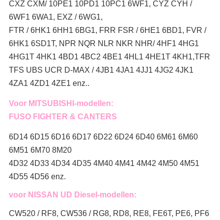
CXZ CXM/ 10PE1 10PD1 10PC1 6WF1, CYZ CYH /
6WF1 6WA1, EXZ / 6WG1,
FTR / 6HK1 6HH1 6BG1, FRR FSR / 6HE1 6BD1, FVR /
6HK1 6SD1T, NPR NQR NLR NKR NHR/ 4HF1 4HG1
4HG1T 4HK1 4BD1 4BC2 4BE1 4HL1 4HE1T 4KH1,TFR
TFS UBS UCR D-MAX / 4JB1 4JA1 4JJ1 4JG2 4JK1
4ZA1 4ZD1 4ZE1 enz..
Voor MITSUBISHI-modellen:
FUSO FIGHTER & CANTERS
6D14 6D15 6D16 6D17 6D22 6D24 6D40 6M61 6M60
6M51 6M70 8M20
4D32 4D33 4D34 4D35 4M40 4M41 4M42 4M50 4M51
4D55 4D56 enz.
voor NISSAN UD Diesel-modellen:
CW520 / RF8, CW536 / RG8, RD8, RE8, FE6T, PE6, PF6