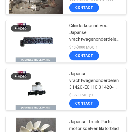
Transmissie voor HINO
CONTACT
500 Waaierj08ct Goede
Voorwaarde
Cilinderkopunit voor
Japanse
vrachtwagenonderdelen
voor HINO 500 RANGER
$10-$800 MOQ:1
J08C-UJ J08CT OEM
CONTACT
11101-E0541
Japanse
vrachtwagenonderdelen
31420-E0110 31420-
E0110HP
$1-600 MOQ:1
Koppelingshoofdcilinder
CONTACT
voor HINO 500 J08E
Japanse Truck Parts
motor koelventilatorblad