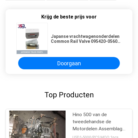
Krijg de beste prijs voor
Japanse vrachtwagenonderdelen
Common Rail Valve 095420-0560
8-98138695-0 Voor ISUZU NPR
4HK1 ISUZU-onderdelen
Doorgaan
Top Producten
Hino 500 van de
tweedehandse de
Motordelen Assemblage
van Japan met
USD1-5000/PCS MOQ:1pcs