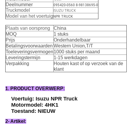
Deelnummer
095420-0560 8-98138695-0
Truckmodel
ISUZU TRUCK
Model van het voertuig
NPR TRUCK
Plaats van oorsprong
China
MOQ
1 stuks
Prijs
Onderhandelbaar
Betalingsvoorwaarden
Western Union,T/T
Toeleveringsvermogen
1000 stuks per maand
Leveringstermijn
1-15 werkdagen
Verpakking
Houten kast of op verzoek van de
klant
1. PRODUCT OVERWERP:
Voertuig: Isuzu NPR Truck
Motormodel: 4HK1
Toestand: NIEUW
2- Artikel: