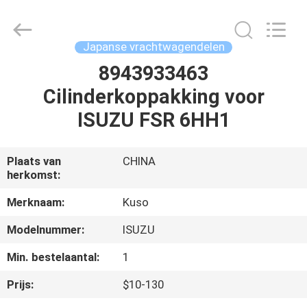
Shunzheng
Technology
Co.,
Ltd.
All
Japanse vrachtwagendelen
Rights
Reserved.
8943933463
HUIS
Cilinderkoppakking voor
PRODUCTEN
ISUZU FSR 6HH1
ONGEVEER
Plaats van
CHINA
herkomst:
ONS
Merknaam:
Kuso
FABRIEKSREIS
Modelnummer:
ISUZU
Min. bestelaantal:
1
KWALITEITSCONTROLE
Prijs:
$10-130