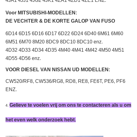
4JA1 4JJ1 4JG2 4JK1 4ZA1 4ZD1 4ZE1 ENZ.
Voor MITSUBISHI-MODELLEN:
DE VECHTER & DE KORTE GALOP VAN FUSO
6D14 6D15 6D16 6D17 6D22 6D24 6D40 6M61 6M60
6M51 6M70 8M20 8DC9 8DC10 8DC10 enz.
4D32 4D33 4D34 4D35 4M40 4M41 4M42 4M50 4M51
4D55 4D56 enz.
VOOR DIESEL VAN NISSAN UD MODELLEN:
CW520/RF8, CW536/RG8, RD8, RE8, FE6T, PE6, PF6
ENZ.
Gelieve te voelen vrij om ons te contacteren als u om
4.
het even welk onderzoek hebt.