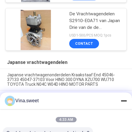
Profia E13C HNTC
De Vrachtwagendelen
S2910-E0A71 van Japan
Drie van de de
Compressorpomp van de
USD1-500/PCS MOQ:1pcs
Laaglucht het Merk van
CONTACT
Assy For HINO 700
Profia E13C HNTC
Japanse vrachtwagendelen
Japanse vrachtwagenonderdelen Kraakstaaf End 45046-
37133 45047-37103 Voor HINO 300 DYNA XZU700 WU710
TOYOTA Truck N04C W04D HINO MOTOR PARTS
Japanse vrachtwagenonderdelen Kraakstaaf Eind 45430-
Vina.sweet
1740 45420-1740 Voor HINO SUPERNGER RK1J AK3H F3H
Truck J08C J05C HINO ENGINE PARTS
Denso SVC Magneetventiel 294009-1221 04226-E0061 33130-
4:33 AM
45700 Voor HINO ISUZU HYUNDAI Kobelco Motor Japanse
Truck Onderdelen