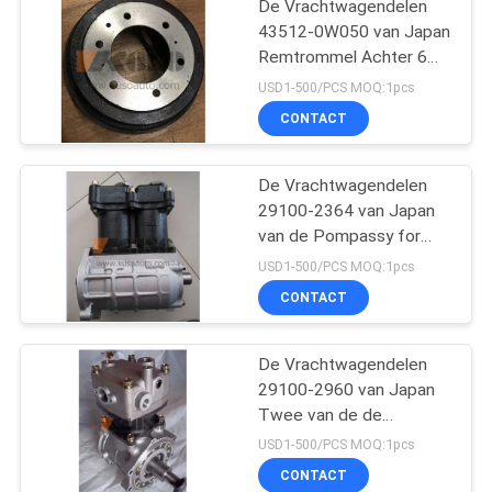
De Vrachtwagendelen
43512-0W050 van Japan
Remtrommel Achter 6
Gaten voor HINO 300
USD1-500/PCS MOQ:1pcs
Dutro N04C/N04CT
CONTACT
De Vrachtwagendelen
29100-2364 van Japan
van de Pompassy for
HINO 500 van de
USD1-500/PCS MOQ:1pcs
Luchtcompressor de
CONTACT
BOSWACHTERSj08ct/j08c
L HNTC Merk
De Vrachtwagendelen
29100-2960 van Japan
Twee van de de
Compressorpomp van de
USD1-500/PCS MOQ:1pcs
Laaglucht het Merk van
CONTACT
Assy For HINO 700