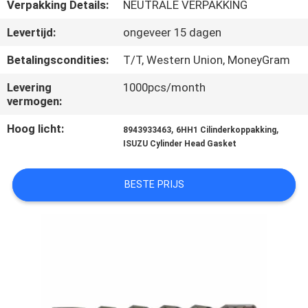
CONTACTEER
Verpakking Details:
NEUTRALE VERPAKKING
ONS
Levertijd:
ongeveer 15 dagen
Betalingscondities:
T/T, Western Union, MoneyGram
NIEUWS
Levering
1000pcs/month
vermogen:
VERZOEK
Hoog licht:
,
,
8943933463
6HH1 Cilinderkoppakking
OM EEN
ISUZU Cylinder Head Gasket
CITAAT
BESTE PRIJS
SITEMAP
PRIVACY
POLICY