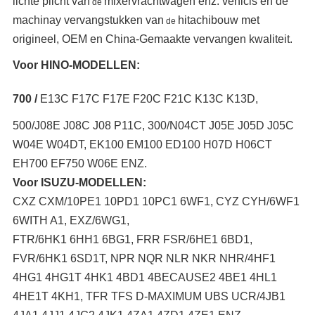
lichte plicht van
mixervrachtwagen
enz. vehicls en de
de
machinay vervangstukken van
hitachibouw met
de
origineel, OEM en China-Gemaakte vervangen kwaliteit.
Voor HINO-MODELLEN:
700 /
E13C F17C F17E F20C F21C K13C K13D,
500/J08E J08C J08 P11C, 300/N04CT J05E J05D J05C
W04E W04DT, EK100 EM100 ED100 H07D H06CT
EH700 EF750 W06E ENZ.
Voor ISUZU-MODELLEN:
CXZ CXM/10PE1 10PD1 10PC1 6WF1, CYZ CYH/6WF1
6WITH A1, EXZ/6WG1,
FTR/6HK1 6HH1 6BG1, FRR FSR/6HE1 6BD1,
FVR/6HK1 6SD1T, NPR NQR NLR NKR NHR/4HF1
4HG1 4HG1T 4HK1 4BD1 4BECAUSE2 4BE1 4HL1
4HE1T 4KH1, TFR TFS D-MAXIMUM UBS UCR/4JB1