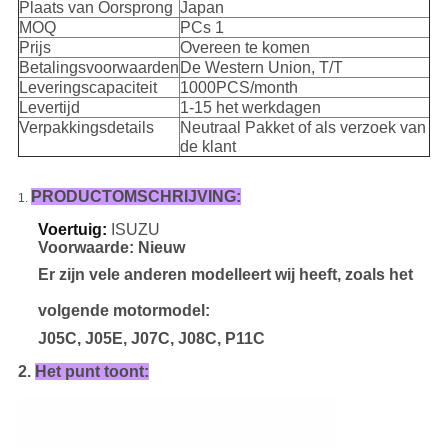
Plaats van Oorsprong
Japan
MOQ
PCs 1
Prijs
Overeen te komen
Betalingsvoorwaarden
De Western Union, T/T
Leveringscapaciteit
1000PCS/month
Levertijd
1-15 het werkdagen
Verpakkingsdetails
Neutraal Pakket of als verzoek van
de klant
PRODUCTOMSCHRIJVING:
1.
Voertuig:
ISUZU
Voorwaarde: Nieuw
Er zijn vele anderen modelleert wij heeft, zoals het
volgende motormodel:
J05C, J05E, J07C, J08C, P11C
2.
Het punt toont: