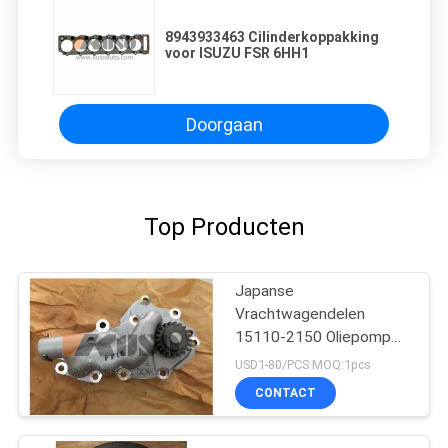
8943933463 Cilinderkoppakking
voor ISUZU FSR 6HH1
Doorgaan
Top Producten
Japanse
Vrachtwagendelen
15110-2150 Oliepomp
voor HINO 500
USD1-80/PCS MOQ:1pcs
Boswachter J08C/J08E
CONTACT