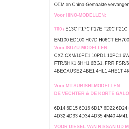
OEM en China-Gemaakte vervangen k
Voor HINO-MODELLEN:
700 /
E13C F17C F17E F20C F21C 
EM100 ED100 H07D H06CT EH700
Voor ISUZU-MODELLEN:
CXZ CXM/10PE1 10PD1 10PC1 6W
FTR/6HK1 6HH1 6BG1, FRR FSR/
4BECAUSE2 4BE1 4HL1 4HE1T 4KH
Voor MITSUBISHI-MODELLEN:
DE VECHTER & DE KORTE GALO
6D14 6D15 6D16 6D17 6D22 6D24
4D32 4D33 4D34 4D35 4M40 4M41 
VOOR DIESEL VAN NISSAN UD 