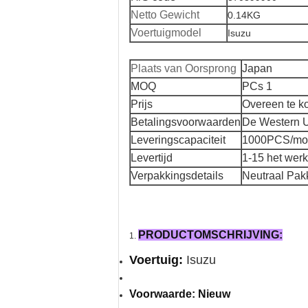
Netto Gewicht
0.14KG
Voertuigmodel
Isuzu
Plaats van Oorsprong
Japan
MOQ
PCs 1
Prijs
Overeen te 
Betalingsvoorwaarden
De Western U
Leveringscapaciteit
1000PCS/mo
Levertijd
1-15 het wer
Verpakkingsdetails
Neutraal Pakk
PRODUCTOMSCHRIJVING:
1.
Voertuig:
Isuzu
Voorwaarde: Nieuw