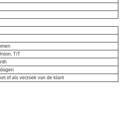
komen
nion, T/T
nth
kdagen
et of als verzoek van de klant