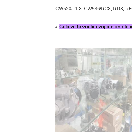
CW520/RF8, CW536/RG8, RD8, RE8
Gelieve te voelen vrij om ons te
4.