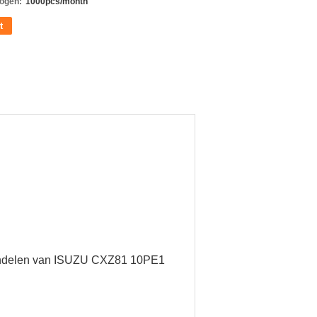
ogen:
1000pcs/month
t
gendelen van ISUZU CXZ81 10PE1