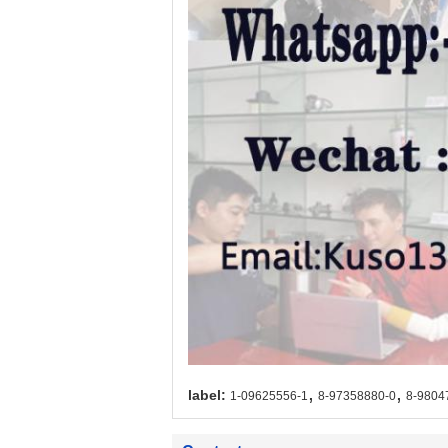
,
,
label:
1-09625556-1
8-97358880-0
8-9804