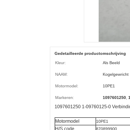
Gedetailleerde productomschrijving
Kleur:
Als Beeld
NAAM:
Kogelgewricht
Motormodel:
10PE1
Markeren:
1097601250
,
1097601250 1-09760125-0 Verbindi
Motormodel
10PE1
H/S code
870899900