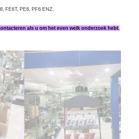
, FE6T, PE6, PF6 ENZ.
 contacteren als u om het even welk onderzoek hebt.