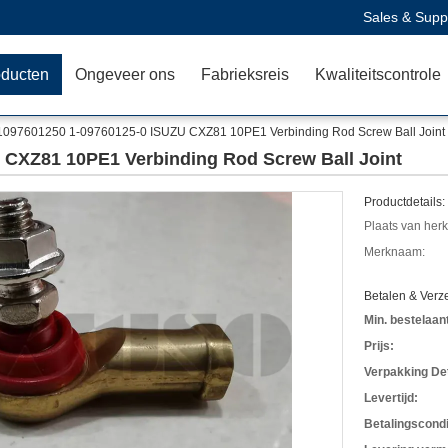
Sales & Supp
oducten
Ongeveer ons
Fabrieksreis
Kwaliteitscontrole
1097601250 1-09760125-0 ISUZU CXZ81 10PE1 Verbinding Rod Screw Ball Joint
 CXZ81 10PE1 Verbinding Rod Screw Ball Joint
Productdetails:
Plaats van her
Merknaam:
Betalen & Ver
Min. bestelaant
Prijs:
Verpakking Det
Levertijd:
Betalingscondi