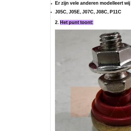
Er zijn vele anderen modelleert wi
J05C, J05E, J07C, J08C, P11C
2.
Het punt toont: