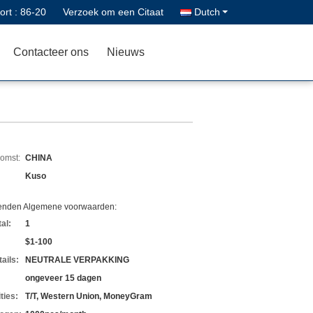
ort :
86-20
Verzoek om een Citaat
Dutch
Contacteer ons
Nieuws
komst:
CHINA
Kuso
zenden Algemene voorwaarden:
al:
1
$1-100
ails:
NEUTRALE VERPAKKING
ongeveer 15 dagen
ties:
T/T, Western Union, MoneyGram