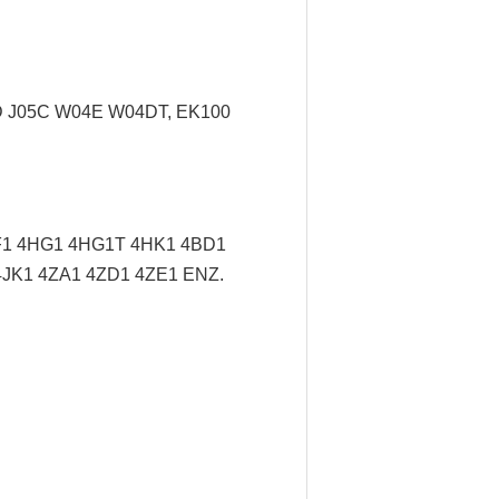
5D J05C W04E W04DT, EK100
F1 4HG1 4HG1T 4HK1 4BD1
JK1 4ZA1 4ZD1 4ZE1 ENZ.