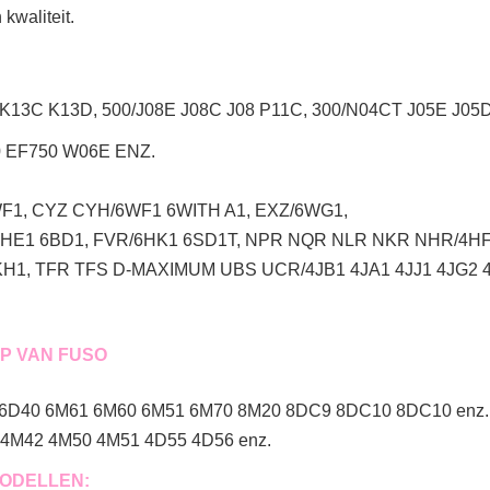
waliteit.
K13C K13D, 500/J08E J08C J08 P11C, 300/N04CT J05E J0
 EF750 W06E ENZ.
F1, CYZ CYH/6WF1 6WITH A1, EXZ/6WG1,
6HE1 6BD1, FVR/6HK1 6SD1T, NPR NQR NLR NKR NHR/4H
1, TFR TFS D-MAXIMUM UBS UCR/4JB1 4JA1 4JJ1 4JG2 4
P VAN FUSO
 6D40 6M61 6M60 6M51 6M70 8M20 8DC9 8DC10 8DC10 enz.
4M42 4M50 4M51 4D55 4D56 enz.
MODELLEN: