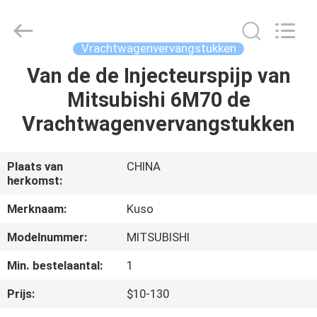
Shunzheng
Technology
Co.,
Ltd.
All
Vrachtwagenvervangstukken
Rights
Reserved.
Van de de Injecteurspijp van
HUIS
Mitsubishi 6M70 de
PRODUCTEN
Vrachtwagenvervangstukken
ONGEVEER
Plaats van
CHINA
herkomst:
ONS
Merknaam:
Kuso
FABRIEKSREIS
Modelnummer:
MITSUBISHI
Min. bestelaantal:
1
KWALITEITSCONTROLE
Prijs:
$10-130