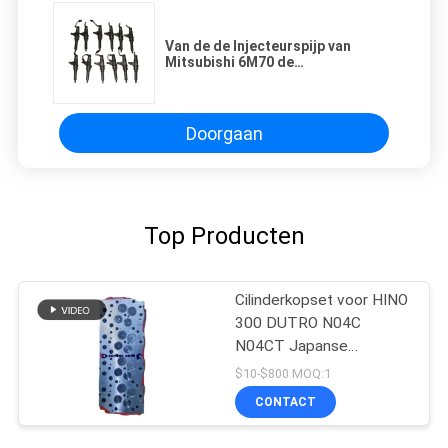
Van de de Injecteurspijp van
Mitsubishi 6M70 de
Vrachtwagenvervangstukken
Doorgaan
Top Producten
Cilinderkopset voor HINO
300 DUTRO N04C
N04CT Japanse
Truckonderdelen
$10-$800 MOQ:1
Nieuwste Model OEM
CONTACT
11101-78221