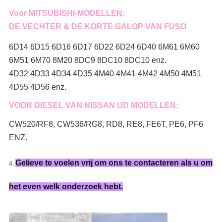
Voor MITSUBISHI-MODELLEN:
DE VECHTER & DE KORTE GALOP VAN FUSO
6D14 6D15 6D16 6D17 6D22 6D24 6D40 6M61 6M60
6M51 6M70 8M20 8DC9 8DC10 8DC10 enz.
4D32 4D33 4D34 4D35 4M40 4M41 4M42 4M50 4M51
4D55 4D56 enz.
VOOR DIESEL VAN NISSAN UD MODELLEN:
CW520/RF8, CW536/RG8, RD8, RE8, FE6T, PE6, PF6
ENZ.
Gelieve te voelen vrij om ons te contacteren als u om
4.
het even welk onderzoek hebt.