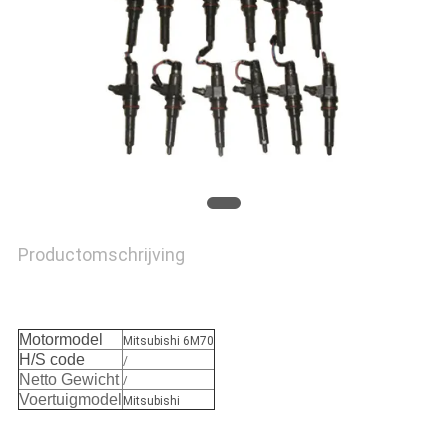
Productomschrijving
Motormodel
Mitsubishi 6M70
H/S code
/
Netto Gewicht
/
Voertuigmodel
Mitsubishi