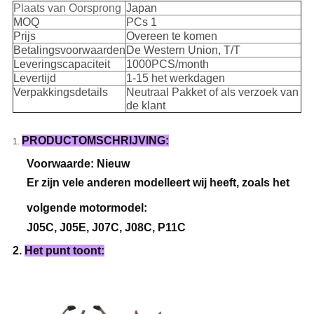
Plaats van Oorsprong
Japan
MOQ
PCs 1
Prijs
Overeen te komen
Betalingsvoorwaarden
De Western Union, T/T
Leveringscapaciteit
1000PCS/month
Levertijd
1-15 het werkdagen
Verpakkingsdetails
Neutraal Pakket of als verzoek van
de klant
PRODUCTOMSCHRIJVING:
1.
Voorwaarde: Nieuw
Er zijn vele anderen modelleert wij heeft, zoals het
volgende motormodel:
J05C, J05E, J07C, J08C, P11C
2.
Het punt toont: