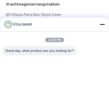
Vrachtwagenvervangstukken
6D14 Isuzu Parts Disc Clutch Cover-
Vrachtwagenvervangstukken
Vina.sweet
Van de de Motorinjecteur van Mitsubishi 6M70 de Pomp van
de de Pijpbrandstofinjectie
12:05 PM
Van de de Injecteurspijp van Mitsubishi 6M70 de
Vrachtwagenvervangstukken
Good day, what product are you looking for?
populaire categorieën
Alle
Japanse 
Aftermarket 
Vrachtwagendelen
Vrachtwagendelen
Vrachtwagenvervangstukken
Hino 700 Delen
Hino 500 Delen
Hino 300 Delen