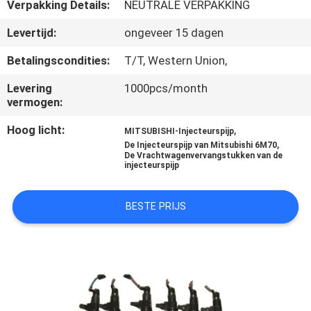
CONTACTEER
Verpakking Details:
NEUTRALE VERPAKKING
ONS
Levertijd:
ongeveer 15 dagen
Betalingscondities:
T/T, Western Union,
NIEUWS
Levering
1000pcs/month
vermogen:
VERZOEK
Hoog licht:
,
MITSUBISHI-Injecteurspijp
OM EEN
,
De Injecteurspijp van Mitsubishi 6M70
De Vrachtwagenvervangstukken van de
CITAAT
injecteurspijp
SITEMAP
BESTE PRIJS
PRIVACY
POLICY