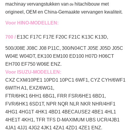
machinay vervangstukken van
hitachibouw met
de
origineel, OEM en China-Gemaakte vervangen kwaliteit.
Voor HINO-MODELLEN:
700 /
E13C F17C F17E F20C F21C K13C K13D,
500/J08E J08C J08 P11C, 300/N04CT J05E J05D J05C
W04E W04DT, EK100 EM100 ED100 H07D H06CT
EH700 EF750 W06E ENZ.
Voor ISUZU-MODELLEN:
CXZ CXM/10PE1 10PD1 10PC1 6WF1, CYZ CYH/6WF1
6WITH A1, EXZ/6WG1,
FTR/6HK1 6HH1 6BG1, FRR FSR/6HE1 6BD1,
FVR/6HK1 6SD1T, NPR NQR NLR NKR NHR/4HF1
4HG1 4HG1T 4HK1 4BD1 4BECAUSE2 4BE1 4HL1
4HE1T 4KH1, TFR TFS D-MAXIMUM UBS UCR/4JB1
4JA1 4JJ1 4JG2 4JK1 4ZA1 4ZD1 4ZE1 ENZ.